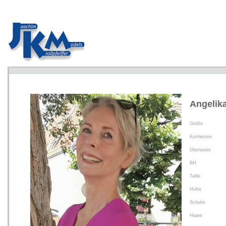
Angelika
Größe
Konfektion
Oberweite
BH
Taille
Hüfte
Schuhe
Haare