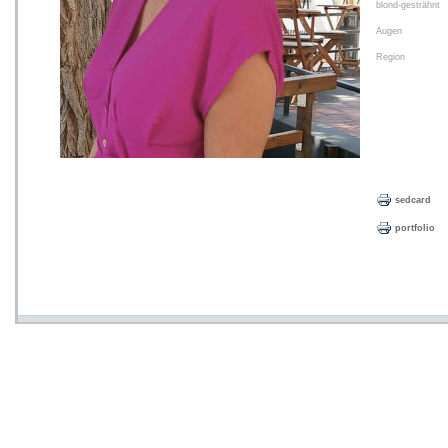
blond-gesträhnt
Augen
Region
sedcard
portfolio