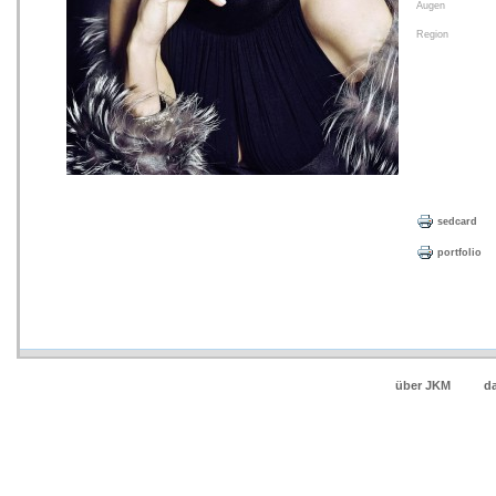
Augen
Region
sedcard
portfolio
über JKM
d