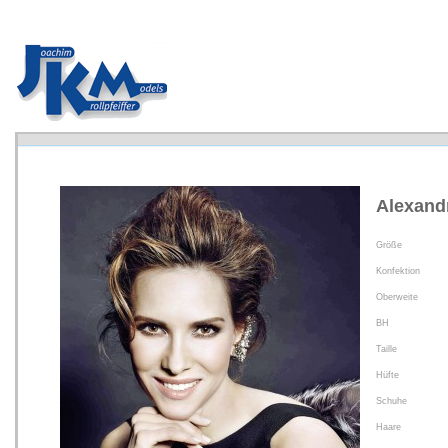
Alexand
Größe
Konfektion
Oberweite
BH
Taille
Hüfte
Schuhe
Haare