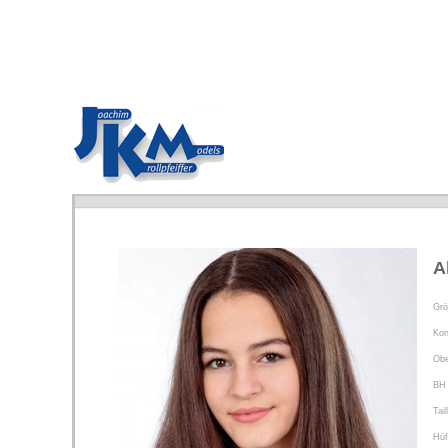
A
Gr
Kon
Obe
BH
Tail
Hüf