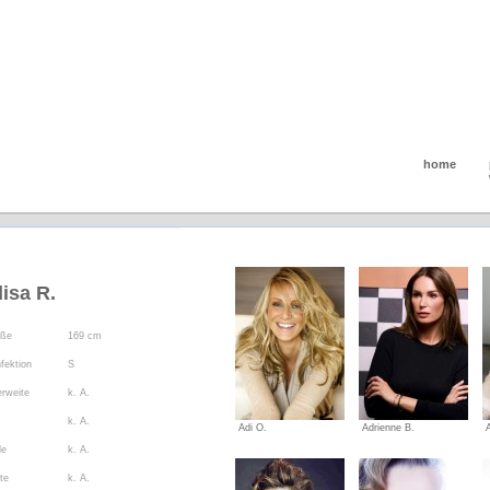
home
lisa R.
öße
169 cm
fektion
S
rweite
k. A.
k. A.
Adi O.
Adrienne B.
le
k. A.
te
k. A.