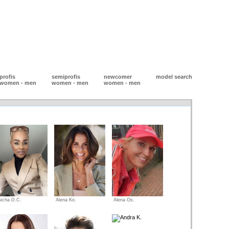
profis
semiprofis
newcomer
model search
women
-
men
women
-
men
women
-
men
Aicha D.C.
Alena Ko.
Alena Os.