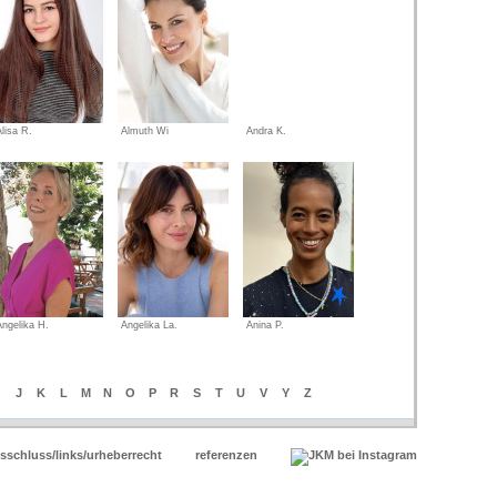
Alisa R.
Almuth Wi
Andra K.
Angelika H.
Angelika La.
Anina P.
J
K
L
M
N
O
P
R
S
T
U
V
Y
Z
sschluss/links/urheberrecht
referenzen