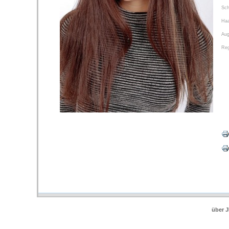
Sc
Haa
Au
Reg
über 