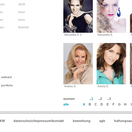
huhe
38/39
re
braun
gen
braun
ion
Bielefeld
Alexandra K V
Alexandra K.
sedcard
portfolio
Andrea S.
Anetta E.
women
..1
..2
..3
alle
A
B
C
D
E
F
G
H
I
JKM
datenschutz/impressum/kontakt
bewerbung
agb
haftungsau